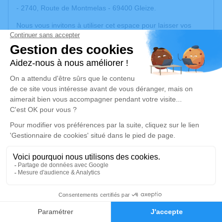
- 2740, Route de Montmelas - 69400 Gleize.
Nous vous invitons à utiliser cet espace pour laisser vos
condoléances, partager des photos souvenirs, une
anecdote ou exprimer vos pensées à travers des poèmes
ou des textes. Cet endroit est un lieu d'expression dédié à
honorer la mémoire d’Alain.
Un service de plantation d’arbre hommage est
disponible
ici
.
Je rends hommage
Cérémonie civile
jeudi 29 janvier 2026 à 09h30
Crématorium de Gleize
31
2740, Route de Montmelas
69400 Gleize
Faire-part
Hommages