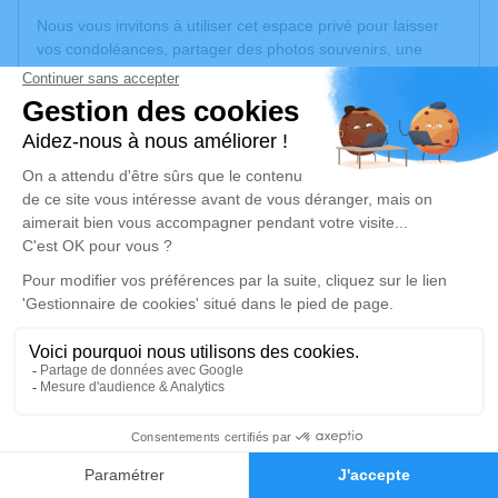
Nous vous invitons à utiliser cet espace privé pour laisser
vos condoléances, partager des photos souvenirs, une
anecdote ou exprimer vos pensées à travers des poèmes
ou des textes. Cet endroit est un lieu d'expression dédié à
honorer la mémoire d’Albert MORETTON.
Un service de plantation d’arbre hommage est
disponible
ici
.
Je rends hommage
Cérémonie religieuse
vendredi 03 janvier 2025 à 10h30
Eglise Saint-Maurice d'Ambérieux-en-Dombes
118 rue Gombette
01330 Ambérieux-en-Dombes
6
Faire-part
Hommages
Je rends hommage