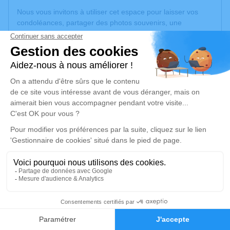
Nous vous invitons à utiliser cet espace pour laisser vos
condoléances, partager des photos souvenirs, une
anecdote ou exprimer vos pensées à travers des poèmes
ou des textes. Cet endroit est un lieu d'expression dédié à
honorer la mémoire d’André ROCHEBLOINE.
Un service de plantation d’arbre hommage est
disponible
ici
.
Je rends hommage
Cérémonie civile
lundi 16 février 2026 à 13h30
Crématorium de Gleize
2740, Route de Montmelas
69400 Gleize
10
Faire-part
Hommages
Je rends hommage