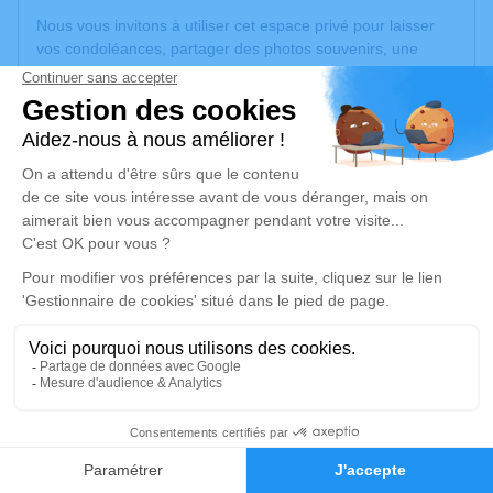
Nous vous invitons à utiliser cet espace privé pour laisser
vos condoléances, partager des photos souvenirs, une
anecdote ou exprimer vos pensées à travers des poèmes
ou des textes. Cet endroit est un lieu d'expression dédié à
honorer la mémoire de Bernard-Alain LESCENE.
Un service de plantation d’arbre hommage est
disponible
ici
.
Je rends hommage
Cérémonie civile
samedi 04 mai 2024 à 13h30
Crématorium de Gleize
2740, Route de Montmelas
69400 Gleize
9
Faire-part
Hommages
Je rends hommage