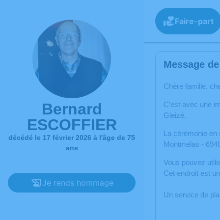
Faire-part
Message de 
Chère famille, ch
Bernard
C’est avec une i
Gleizé.
ESCOFFIER
La cérémonie en s
décédé le 17 février 2026 à l'âge de 75
Montmelas - 6940
ans
Vous pouvez util
Cet endroit est 
Je rends hommage
Un service de pl