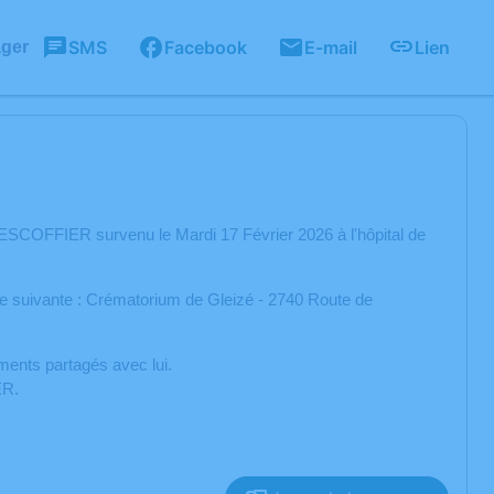
SMS
Facebook
E-mail
Lien
ager
COFFIER survenu le Mardi 17 Février 2026 à l'hôpital de
se suivante : Crématorium de Gleizé - 2740 Route de
ents partagés avec lui.
ER.