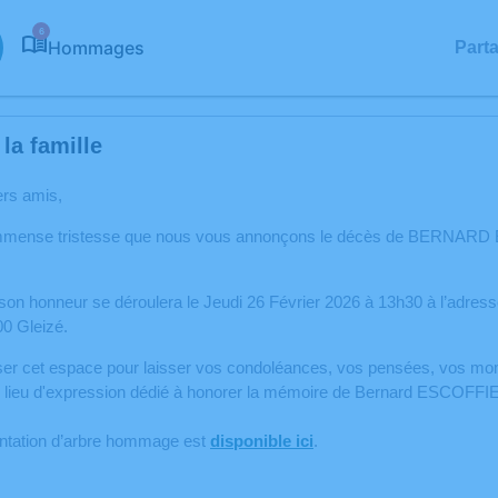
6
Hommages
Part
la famille
ers amis,
mmense tristesse que nous vous annonçons le décès de BERNARD ES
on honneur se déroulera le Jeudi 26 Février 2026 à 13h30 à l’adres
0 Gleizé.
iser cet espace pour laisser vos condoléances, vos pensées, vos mom
un lieu d'expression dédié à honorer la mémoire de Bernard ESCOFFI
antation d’arbre hommage est
disponible ici
.