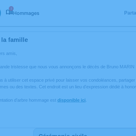
2
Hommages
Part
la famille
ers amis,
rande tristesse que nous vous annonçons le décès de Bruno MARIN s
s à utiliser cet espace privé pour laisser vos condoléances, partag
mes ou des textes. Cet endroit est un lieu d'expression dédié à ho
antation d’arbre hommage est
disponible ici
.