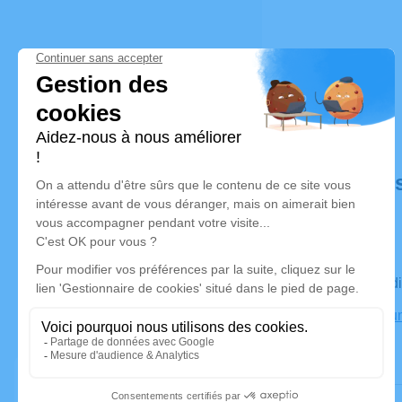
Déroulé de
Le mercred
Crématoriu
Gleize