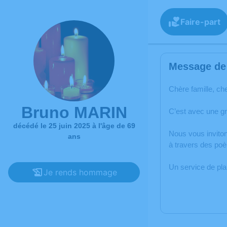
Faire-part
Message de 
Chère famille, ch
Bruno MARIN
C’est avec une g
décédé le 25 juin 2025 à l'âge de 69
Nous vous inviton
ans
à travers des poè
Un service de pl
Je rends hommage