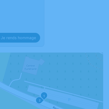
Je rends hommage
1
2