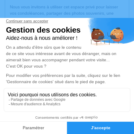
Nous vous invitons à utiliser cet espace privé pour laisser
vos condoléances, partager des photos souvenirs, une
anecdote ou exprimer vos pensées à travers des poèmes
ou des textes. Cet endroit est un lieu d'expression dédié à
honorer la mémoire de Bruno PEDANI.
Un service de plantation d’arbre hommage est
disponible
ici
.
Je rends hommage
Cérémonie religieuse
mercredi 26 février 2025 à 14h30
Église Saint Blaise de Écully
69130 Écully
26
Je rends hommage
Faire-part
Hommages