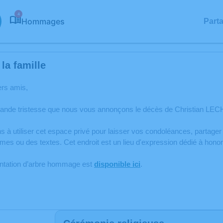
4
Hommages
Part
la famille
ers amis,
rande tristesse que nous vous annonçons le décès de Christian LEC
s à utiliser cet espace privé pour laisser vos condoléances, partag
èmes ou des textes. Cet endroit est un lieu d'expression dédié à ho
antation d’arbre hommage est
disponible ici
.