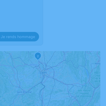
Je rends hommage
1
2