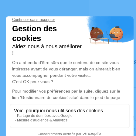
Déroulé de
Le lundi 2
Église Sain