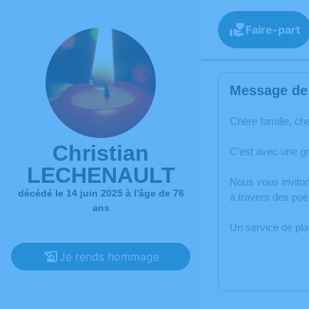
Faire-part
Message de 
Chère famille, ch
Christian
C’est avec une g
LECHENAULT
Nous vous inviton
décédé le 14 juin 2025 à l'âge de 76
à travers des po
ans
Un service de pl
Je rends hommage