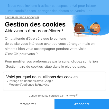
Nous vous invitons à utiliser cet espace privé pour laisser
vos condoléances, partager des photos souvenirs, une
anecdote ou exprimer vos pensées à travers des poèmes
ou des textes. Cet endroit est un lieu d'expression dédié à
honorer la mémoire de Claude FOURNET.
Un service de plantation d’arbre hommage est
disponible
ici
.
Je rends hommage
Cérémonie religieuse
vendredi 07 juin 2024 à 10h00
Église Saint Pierre d'Anse
4, Rue du Père Ogier
69480 Anse
2
Faire-part
Hommages
Je rends hommage