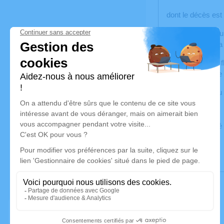
dont le décès est
Ses obsèques aur
Vignard reposera 
Pas de plaques, f
Dons au profit de
Cet avis tient lie
Cet espace privé 