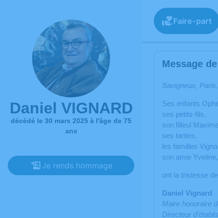
Faire-part
Message de 
Savigneux, Paris,
Daniel VIGNARD
Ses enfants Ophéli
ses petits-fils,
décédé le 30 mars 2025 à l'âge de 75
son filleul Maxime
ans
ses tantes,
les familles Vign
son amie Yveline,
Je rends hommage
ont la tristesse d
Daniel Vignard
Maire honoraire 
Directeur d'établ