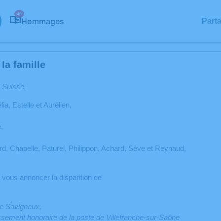
46
Hommages
Part
la famille
 Suisse,
a, Estelle et Aurélien,
,
ard, Chapelle, Paturel, Philippon, Achard, Sève et Reynaud,
e vous annoncer la disparition de
de Savigneux,
issement honoraire de la poste de Villefranche-sur-Saône