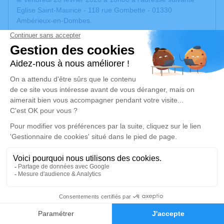
Eglise Saint-Maurice - 118 rue Gombette - 01330
Ambérieux-en-Dombes.
Nous vous invitons à utiliser à fin de partager sur cet espace
des photos de moments partagés avec elle, des souvenirs ,
afin d’honorer sa mémoire. Vos textes, vos anecdotes ou
vos pensées nous toucheront énormément.cela est très
important pour nous ! Merci a tout les personnes présentes
.
Un service de plantation d’arbre hommage est
disponible
ici
.
Je rends hommage
Cérémonie religieuse
vendredi 20 février 2026 à 10h00
71
Eglise Saint-Maurice d'Ambérieux-en-Dombes
Faire-part
Hommages
118 rue Gombette