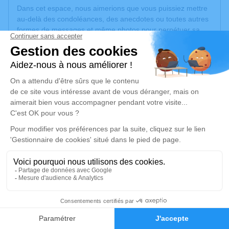
Dans cet espace, nous aimerions que vous puissiez mettre
au-delà des condoléances, des anecdotes ou toutes autres
formes de messages et même photos pour perpétuer sa
présence dans nos cœurs.
Merci pour vos témoignages d'affection et de soutien.
Vanessa, Nina-Rose, Gabriel, Brigitte, Michel, Rémi,
Maxime et toute notre famille.
Un service de plantation d’arbre hommage est
disponible
ici
.
Je rends hommage
Cérémonie religieuse
vendredi 27 février 2026 à 14h30
96
Eglise de Savigneux
Rue de l'Eglise
Faire-part
Hommages
01480 Savigneux