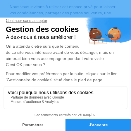
Nous vous invitons à utiliser cet espace privé pour laisser
vos condoléances, partager des photos souvenirs, une
anecdote ou exprimer vos pensées à travers des poèmes
ou des textes. Cet endroit est un lieu d'expression dédié à
honorer la mémoire de Germaine RISSONS.
Un service de plantation d’arbre hommage est
disponible
ici
.
Je rends hommage
Cérémonie religieuse
mardi 02 avril 2024 à 10h00
Église Notre Dame des Marais de Villefranche-
sur-Saône
49 Rue Roland
4
69400 Villefranche-sur-Saône
Faire-part
Hommages