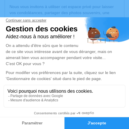
Nous vous invitons à utiliser cet espace privé pour laisser
vos condoléances, partager des photos souvenirs, une
anecdote ou exprimer vos pensées à travers des poèmes
ou des textes. Cet endroit est un lieu d'expression dédié à
honorer la mémoire de Gisèle DAL GOBBO.
Un service de plantation d’arbre hommage est
disponible
ici
.
Je rends hommage
Cérémonie religieuse
lundi 20 janvier 2025 à 14h30
Église Saint Pierre d'Anse
4, Rue du Père Ogier
69480 Anse
13
Faire-part
Hommages
Je rends hommage