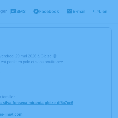
SMS
Facebook
E-mail
Lien
ager
 vendredi 29 mai 2026 à Gleizé 😢
est partie en paix et sans souffrance.
s.
famille :
a-silva-fonseca-miranda-gleize-df5c7ce6
es-limat.com