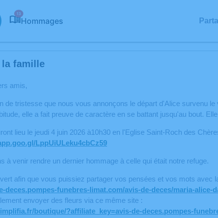
13
Hommages
Part
la famille
ers amis,
in de tristesse que nous vous annonçons le départ d'Alice survenu le
ude, elle a fait preuve de caractère en se battant jusqu'au bout. Elle 
ront lieu le jeudi 4 juin 2026 à10h30 en l'Eglise Saint-Roch des Chère
.app.goo.gl/LppUiULeku4cbCz59
s à venir rendre un dernier hommage à celle qui était notre refuge.
ert afin que vous puissiez partager vos pensées et vos mots avec la 
-de-deces.pompes-funebres-limat.com/avis-de-deces/maria-alice-d
lement envoyer des fleurs via ce même site :
implifia.fr/boutique/?affiliate_key=avis-de-deces.pompes-funebr