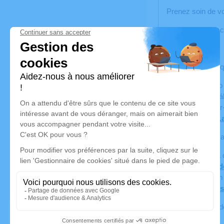
Prenez soin de v
La famille Fonse
- - - - - - - - -
Querida família, 
É com o coração c
Como era seu hábi
O funeral realiza
📍
https://maps
Convidamo-vos a 
Um espaço está d
✍️
https://avis
Poderão também e
💐
https://www.s
Cuidai de vós e 