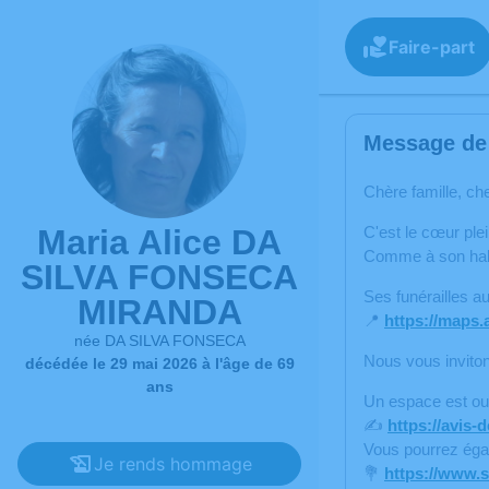
Faire-part
Message de 
Chère famille, ch
Maria Alice DA
C'est le cœur ple
Comme à son habit
SILVA FONSECA
Ses funérailles au
MIRANDA
📍
https://maps
née DA SILVA FONSECA
Nous vous inviton
décédée le 29 mai 2026 à l'âge de 69
ans
Un espace est ouv
✍️
https://avis
Vous pourrez éga
Je rends hommage
💐
https://www.s