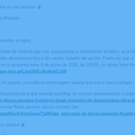
ous et vos proches 🫂
ca Miranda
queridos amigos,
heio de tristeza que vos anunciamos o falecimento de Alice, ocorrid
to, demonstrou força de caráter lutando até ao fim. Partiu em paz e
r-se-á na quinta-feira, 4 de junho de 2026, às 10h30, na Igreja Saint
.app.goo.gl/LppUiULeku4cbCz59
vir prestar uma última homenagem àquela que era o nosso refúgio.
isponível para que possais partilhar os vossos pensamentos e palav
-de-deces.pompes-funebres-limat.com/avis-de-deces/maria-alice-d
nviar flores através desse mesmo site :
implifia.fr/boutique/?affiliate_key=avis-de-deces.pompes-funebr
dos vossos 🫂