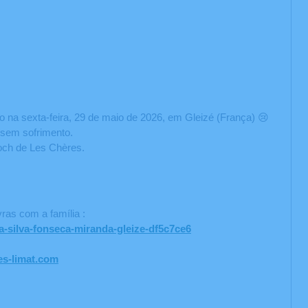
o na sexta-feira, 29 de maio de 2026, em Gleizé (França) 😢
 sem sofrimento.
-Roch de Les Chères.
ras com a família :
a-silva-fonseca-miranda-gleize-df5c7ce6
es-limat.com