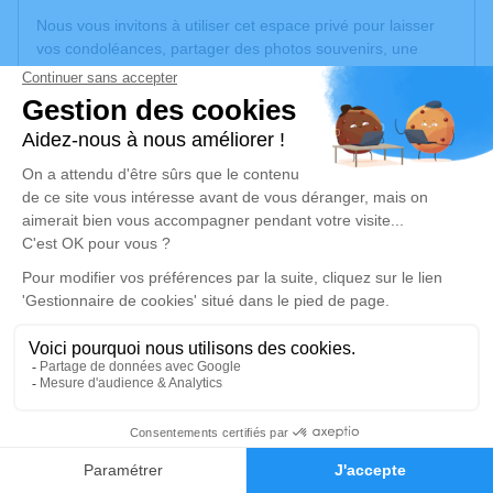
Nous vous invitons à utiliser cet espace privé pour laisser
vos condoléances, partager des photos souvenirs, une
anecdote ou exprimer vos pensées à travers des poèmes
ou des textes. Cet endroit est un lieu d'expression dédié à
honorer la mémoire de Nicole TAPONAT.
Un service de plantation d’arbre hommage est
disponible
ici
.
Je rends hommage
Cérémonie civile
lundi 30 juin 2025 à 14h30
Crématorium de Gleize
2740, Route de Montmelas
69400 Gleize
9
Faire-part
Hommages
Je rends hommage