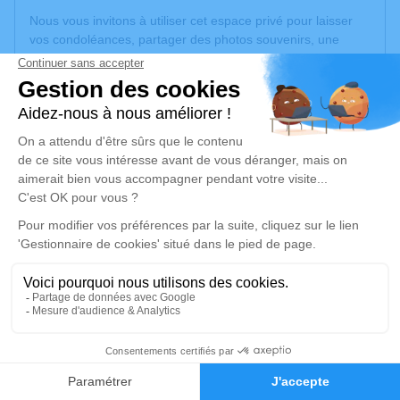
Nous vous invitons à utiliser cet espace privé pour laisser
vos condoléances, partager des photos souvenirs, une
anecdote ou exprimer vos pensées à travers des poèmes
ou des textes. Cet endroit est un lieu d'expression dédié à
honorer la mémoire de Philippe BRUNEL.
Un service de plantation d’arbre hommage est
disponible
ici
.
Je rends hommage
Cérémonie religieuse
jeudi 06 mars 2025 à 14h30
Eglise Saint-Pierre de Messimy-sur-Saône
Rue du Bourg
01480 Messimy-sur-Saône
3
Faire-part
Hommages
Je rends hommage