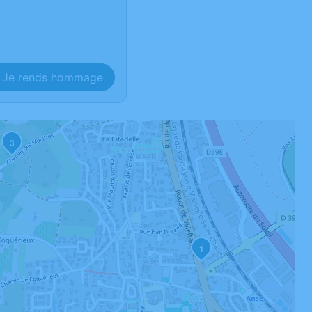
Je rends hommage
3
1