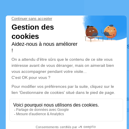
Déroulé de
Le vendred
Église Sain