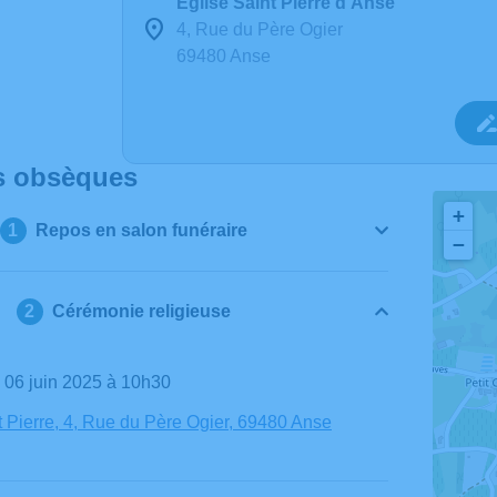
Église Saint Pierre d'Anse
4, Rue du Père Ogier
69480 Anse
s obsèques
+
Repos en salon funéraire
−
Cérémonie religieuse
i 06 juin 2025 à 10h30
t Pierre, 4, Rue du Père Ogier, 69480 Anse