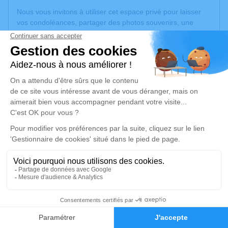
Nous vous invitons à utiliser cet espace privé pour laisser
vos condoléances, partager des photos souvenirs, une
anecdote ou exprimer vos pensées à travers des poèmes
ou des textes. Cet endroit est un lieu d'expression dédié à
honorer la mémoire de Roger BRAILLON.
Un service de plantation d’arbre hommage est
disponible
ici
.
Je rends hommage
Cérémonie civile
samedi 13 juillet 2024 à 11h00
Crématorium de Gleize
2740, Route de Montmelas
69400 Gleize
1
Faire-part
Hommages
Je rends hommage