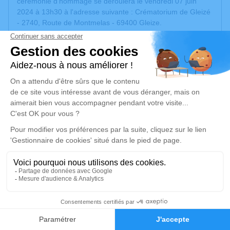
cérémonie d'hommage se déroulera le vendredi 07 juin
2024 à 13h30 à l'adresse suivante : Crématorium de Gleizé
- 2740, Route de Montmelas - 69400 Gleize.
Cet espace privé est destiné à recueillir vos condoléances
ou le souvenir d’un moment passé.
Un service de plantation d’arbre hommage est
disponible
ici
.
Je rends hommage
Cérémonie civile
vendredi 07 juin 2024 à 13h30
Crématorium de Gleize
2740, Route de Montmelas
69400 Gleize
14
Faire-part
Hommages
Je rends hommage