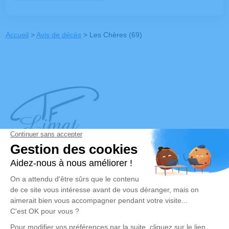
Accueil
>
Avis de décès
>
Les Chères (69)