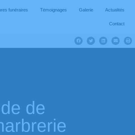
es funéraires
Témoignages
Galerie
Actualités
Contact
de de
marbrerie