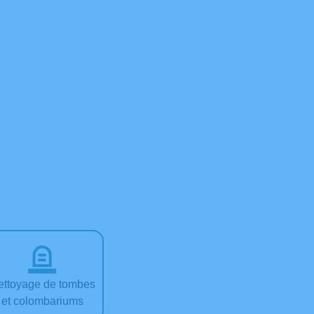
ettoyage de tombes
et colombariums