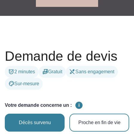
Demande de devis
alarm_on
hand_package
edit_off
2 minutes
Gratuit
Sans engagement
palette
Sur-mesure
Votre demande concerne un :
i
Décès survenu
Proche en fin de vie