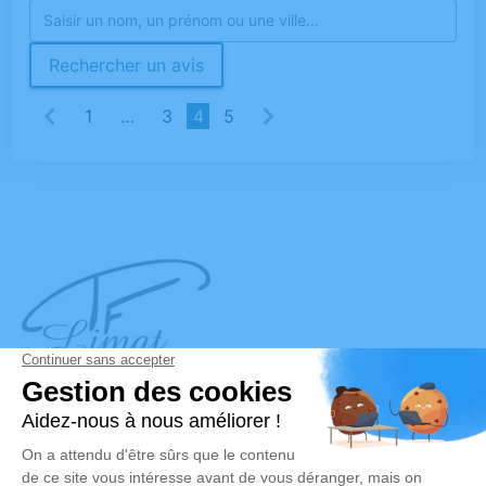
Rechercher un avis
1
…
3
4
5